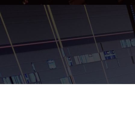
Cookie-Einstellungen
Diese Webseite verwendet Cookies, um Besuchern ein optimales
Nutzererlebnis zu bieten. Bestimmte Inhalte von Drittanbietern werden
nur angezeigt, wenn die entsprechende Option aktiviert ist. Die
Datenverarbeitung kann dann auch in einem Drittland erfolgen.
Weitere Informationen hierzu in der Datenschutzerklärung.
Technisch notwendige
Diese Cookies sind zum Betrieb der Webseite notwendig, z.B. zum